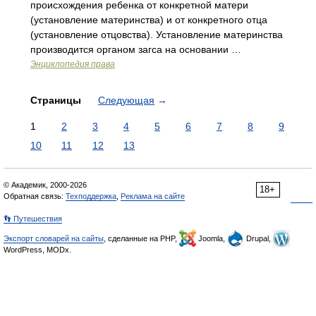
происхождения ребенка от конкретной матери
(установление материнства) и от конкретного отца
(установление отцовства). Установление материнства
производится органом загса на основании …
Энциклопедия права
Страницы
Следующая
→
1
2
3
4
5
6
7
8
9
10
11
12
13
© Академик, 2000-2026
18+
Обратная связь:
Техподдержка
,
Реклама на сайте
👣 Путешествия
Экспорт словарей на сайты
, сделанные на PHP,
Joomla,
Drupal,
WordPress, MODx.