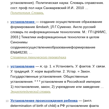
установления). Политическая наука: Словарь справочник.
сост. проф пол наук Санжаревский И.И.. 2010 …
Политология. Словарь.
установление
— создание осуществление образование
8
формирование &mdash; [Л.Г.Суменко. Англо русский
словарь по информационным технологиям. М.: ГП ЦНИИС,
2003.] Тематики информационные технологии в целом
Синонимы
созданиеосуществлениеобразованиеформирование
EN&#8230; …
Справочник технического переводчика
установление
— я; ср. 1. к Установить. У. фактов. У. связи.
9
У. традиций. У. норм выработки. 2. Устар. = Закон.
Государственные установления. Общественные
установления. * * * установление в Российской империи:
1) постановление, закон; 2) учреждение или заведение …
Энциклопедический словарь
Установление происхождения ребенка
— (англ.
10
determination of birth of child) в РФ установление факта